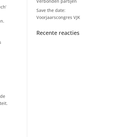
Verbonden partijen
ech’
Save the date:
Voorjaarscongres VJK
en.
Recente reacties
s
 de
eit.