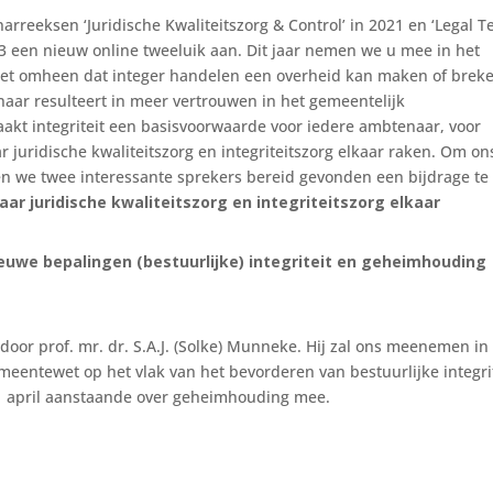
rreeksen ‘Juridische Kwaliteitszorg & Control’ in 2021 en ‘Legal T
 een nieuw online tweeluik aan. Dit jaar nemen we u mee in het
niet omheen dat integer handelen een overheid kan maken of brek
aar resulteert in meer vertrouwen in het gemeentelijk
akt integriteit een basisvoorwaarde voor iedere ambtenaar, voor
ar juridische kwaliteitszorg en integriteitszorg elkaar raken. Om on
n we twee interessante sprekers bereid gevonden een bijdrage te
aar juridische kwaliteitszorg en integriteitszorg elkaar
ieuwe bepalingen (bestuurlijke) integriteit en geheimhouding
door prof. mr. dr. S.A.J. (Solke) Munneke. Hij zal ons meenemen in
meentewet op het vlak van het bevorderen van bestuurlijke integrit
 1 april aanstaande over geheimhouding mee.