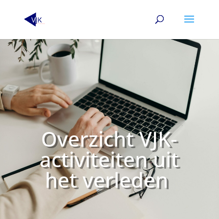
Overzicht VJK-
activiteiten uit
het verleden