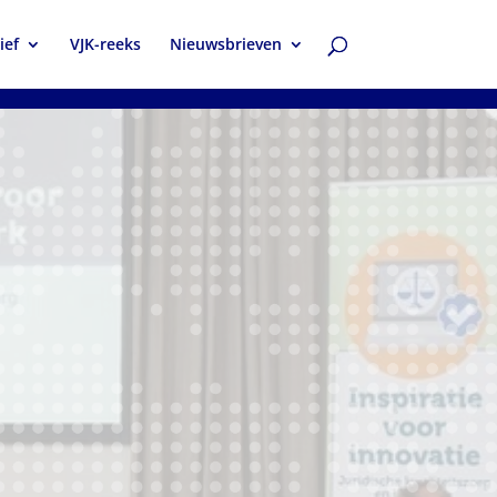
ief
VJK-reeks
Nieuwsbrieven