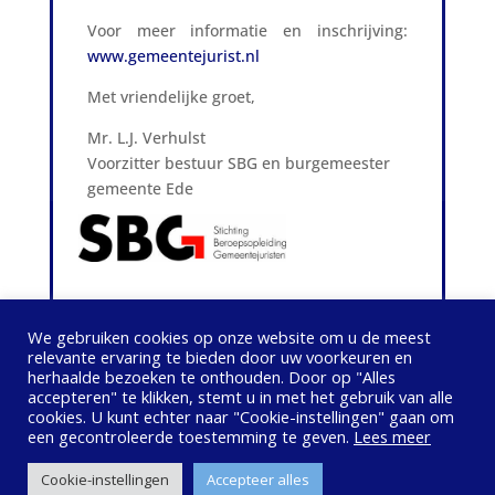
Voor meer informatie en inschrijving:
www.gemeentejurist.nl
Met vriendelijke groet,
Mr. L.J. Verhulst
Voorzitter bestuur SBG en burgemeester
gemeente Ede
We gebruiken cookies op onze website om u de meest
relevante ervaring te bieden door uw voorkeuren en
herhaalde bezoeken te onthouden. Door op "Alles
accepteren" te klikken, stemt u in met het gebruik van alle
cookies. U kunt echter naar "Cookie-instellingen" gaan om
Privacybeleid
Contact opnemen
een ​​gecontroleerde toestemming te geven.
Lees meer
© Vereniging Juridische Kwaliteitszorg Lokaal
Cookie-instellingen
Accepteer alles