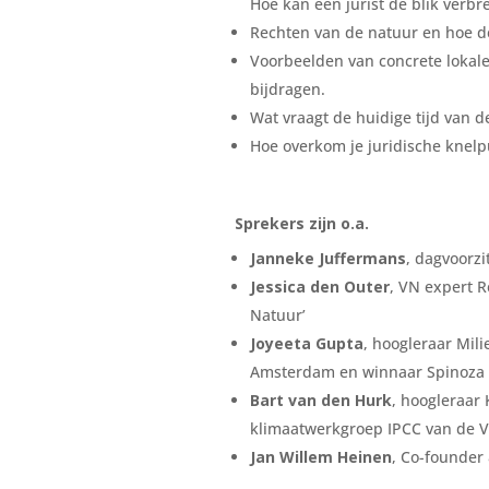
Hoe kan een jurist de blik verb
Rechten van de natuur en hoe de 
Voorbeelden van concrete lokale
bijdragen.
Wat vraagt de huidige tijd van de
Hoe overkom je juridische knel
Sprekers zijn o.a.
Janneke Juffermans
, dagvoorz
Jessica den Outer
, VN expert R
Natuur’
Joyeeta Gupta
, hoogleraar Mil
Amsterdam en winnaar Spinoza 
Bart van den Hurk
, hoogleraar
klimaatwerkgroep IPCC van de 
Jan Willem Heinen
, Co-founde