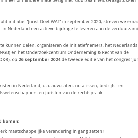
h in meer of mindere mate bezig met duurzaamheidsvraagstukken
fit initiatief ‘Jurist Doet WAT’ in september 2020, streven we erna
r in Nederland een actieve bijdrage te leveren aan de verduurzam
te kunnen delen, organiseren de initiatiefnemers, het Nederlands
n (NGB) en het Onderzoekcentrum Onderneming & Recht van de
OO&R), op
26 september 2024
de tweede editie van het congres ‘Jur
risten in Nederland; o.a. advocaten, notarissen, bedrijfs- en
chtswetenschappers en juristen van de rechtspraak.
d komen:
 werk maatschappelijke verandering in gang zetten?