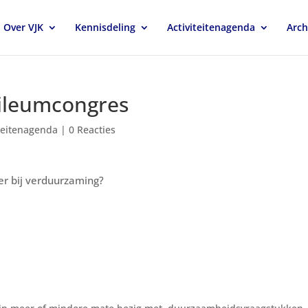
Over VJK
Kennisdeling
Activiteitenagenda
Arch
bileumcongres
iteitenagenda
|
0 Reacties
ner bij verduurzaming?