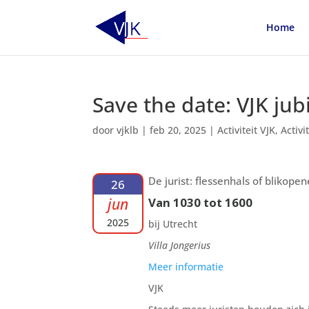
Home
Save the date: VJK ju
door
vjklb
|
feb 20, 2025
|
Activiteit VJK
,
Activ
De jurist: flessenhals of blikope
26
jun
Van 1030 tot 1600
2025
bij Utrecht
Villa Jongerius
Meer informatie
VJK