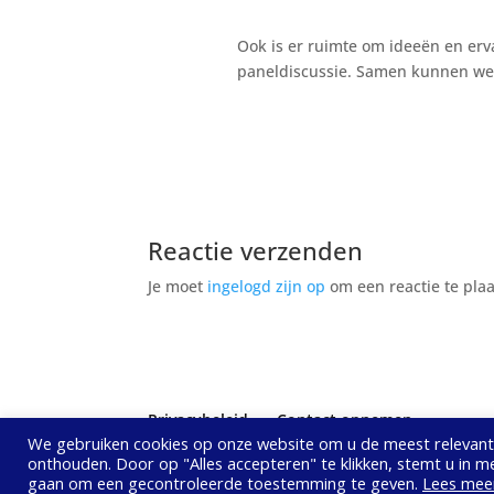
Ook is er ruimte om ideeën en erv
paneldiscussie. Samen kunnen we c
Reactie verzenden
Je moet
ingelogd zijn op
om een reactie te plaa
Privacybeleid
Contact opnemen
We gebruiken cookies op onze website om u de meest relevant
onthouden. Door op "Alles accepteren" te klikken, stemt u in me
© Vereniging Juridische Kwaliteitszorg Lokaal 
gaan om een ​​gecontroleerde toestemming te geven.
Lees mee