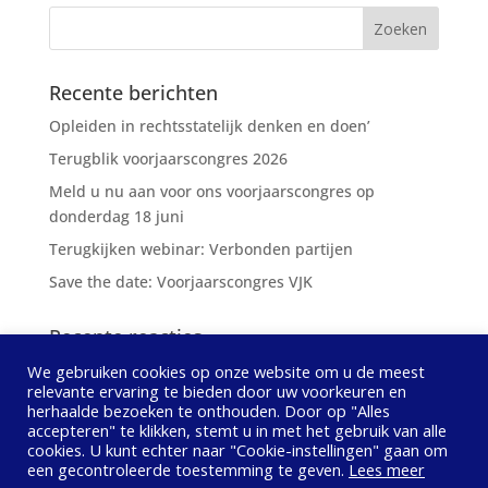
Recente berichten
Opleiden in rechtsstatelijk denken en doen’
Terugblik voorjaarscongres 2026
Meld u nu aan voor ons voorjaarscongres op
donderdag 18 juni
Terugkijken webinar: Verbonden partijen
Save the date: Voorjaarscongres VJK
Recente reacties
We gebruiken cookies op onze website om u de meest
relevante ervaring te bieden door uw voorkeuren en
herhaalde bezoeken te onthouden. Door op "Alles
accepteren" te klikken, stemt u in met het gebruik van alle
cookies. U kunt echter naar "Cookie-instellingen" gaan om
Privacybeleid
Contact opnemen
een ​​gecontroleerde toestemming te geven.
Lees meer