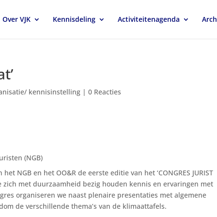
Over VJK
Kennisdeling
Activiteitenagenda
Arch
at’
anisatie/ kennisinstelling
|
0 Reacties
uristen (NGB)
 het NGB en het OO&R de eerste editie van het ‘CONGRES JURIST
die zich met duurzaamheid bezig houden kennis en ervaringen met
ongres organiseren we naast plenaire presentaties met algemene
om de verschillende thema’s van de klimaattafels.