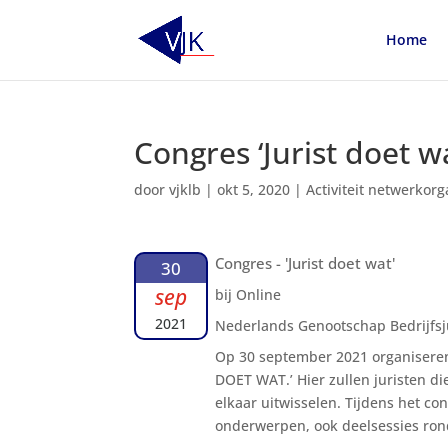
Home
Congres ‘Jurist doet w
door
vjklb
|
okt 5, 2020
|
Activiteit netwerkorg
Congres - 'Jurist doet wat'
30
sep
bij Online
2021
Nederlands Genootschap Bedrijfsj
Op 30 september 2021 organiseren
DOET WAT.’ Hier zullen juristen 
elkaar uitwisselen. Tijdens het c
onderwerpen, ook deelsessies rond