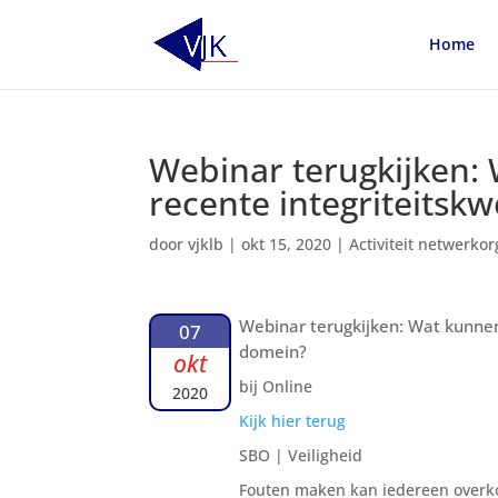
Home
Webinar terugkijken:
recente integriteitsk
door
vjklb
|
okt 15, 2020
|
Activiteit netwerkor
Webinar terugkijken: Wat kunnen
07
domein?
okt
bij Online
2020
Kijk hier terug
SBO | Veiligheid
Fouten maken kan iedereen overkom