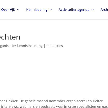
Over VJK
Kennisdeling
Activiteitenagenda
Arch
echten
rganisatie/ kennisinstelling
|
0 Reacties
asper Dekker. De gehele maand november organiseert Ten Holter
interviews, webinars en podcasts waarin onze specialisten en ga