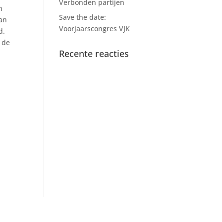
Verbonden partijen
n
Save the date:
van
Voorjaarscongres VJK
d.
 de
Recente reacties