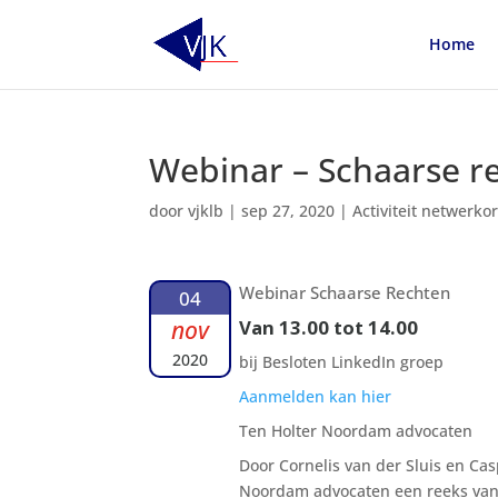
Home
Webinar – Schaarse r
door
vjklb
|
sep 27, 2020
|
Activiteit netwerko
Webinar Schaarse Rechten
04
nov
Van 13.00 tot 14.00
2020
bij Besloten LinkedIn groep
Aanmelden kan hier
Ten Holter Noordam advocaten
Door Cornelis van der Sluis en C
Noordam advocaten een reeks van 