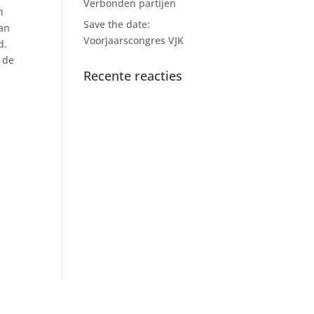
Verbonden partijen
n
Save the date:
van
Voorjaarscongres VJK
d.
 de
Recente reacties