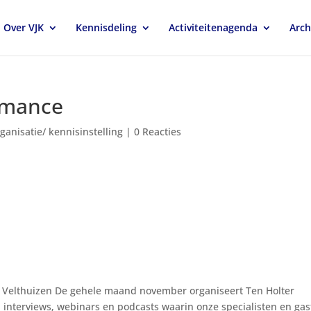
Over VJK
Kennisdeling
Activiteitenagenda
Arch
rmance
rganisatie/ kennisinstelling
|
0 Reacties
b Velthuizen De gehele maand november organiseert Ten Holter
interviews, webinars en podcasts waarin onze specialisten en ga