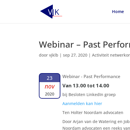
Home
Webinar – Past Perfo
door
vjklb
|
sep 27, 2020
|
Activiteit netwerko
Webinar - Past Performance
23
nov
Van 13.00 tot 14.00
2020
bij Besloten LinkedIn groep
Aanmelden kan hier
Ten Holter Noordam advocaten
Door Arjan van de Watering en Jo
Noordam advocaten een reeks van 