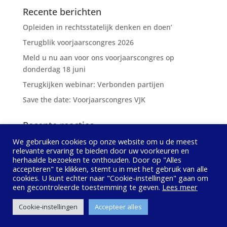
Recente berichten
Opleiden in rechtsstatelijk denken en doen’
Terugblik voorjaarscongres 2026
Meld u nu aan voor ons voorjaarscongres op
donderdag 18 juni
Terugkijken webinar: Verbonden partijen
Save the date: Voorjaarscongres VJK
Recente reacties
We gebruiken cookies op onze website om u de meest
relevante ervaring te bieden door uw voorkeuren en
herhaalde bezoeken te onthouden. Door op "Alles
accepteren" te klikken, stemt u in met het gebruik van alle
cookies. U kunt echter naar "Cookie-instellingen" gaan om
Privacybeleid
Contact opnemen
een ​​gecontroleerde toestemming te geven.
Lees meer
© Vereniging Juridische Kwaliteitszorg Lokaal
Cookie-instellingen
Accepteer alles
Bestuur, 2020 - 2024