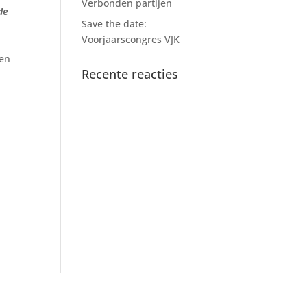
Verbonden partijen
de
Save the date:
Voorjaarscongres VJK
ven
Recente reacties