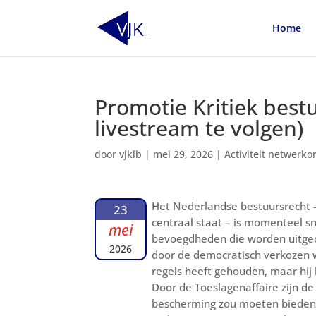
Home
Promotie Kritiek bestu
livestream te volgen)
door
vjklb
|
mei 29, 2026
|
Activiteit netwerko
Het Nederlandse bestuursrecht –
23
centraal staat – is momenteel s
mei
bevoegdheden die worden uitgeo
2026
door de democratisch verkozen w
regels heeft gehouden, maar hij
Door de Toeslagenaffaire zijn d
bescherming zou moeten bieden a