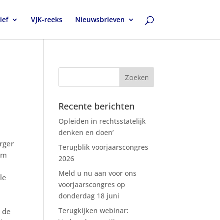
ief
VJK-reeks
Nieuwsbrieven
Recente berichten
Opleiden in rechtsstatelijk
denken en doen’
rger
Terugblik voorjaarscongres
om
2026
Meld u nu aan voor ons
le
voorjaarscongres op
donderdag 18 juni
Terugkijken webinar:
 de