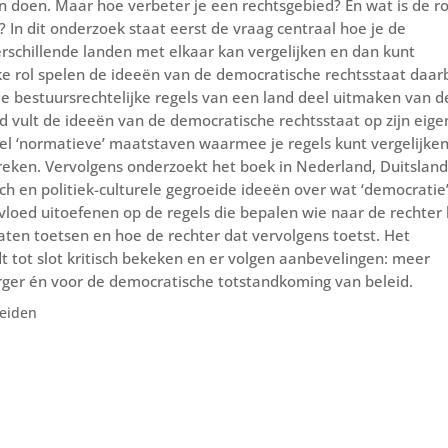
doen. Maar hoe verbeter je een rechtsgebied? En wat is de ro
In dit onderzoek staat eerst de vraag centraal hoe je de
erschillende landen met elkaar kan vergelijken en dan kunt
ke rol spelen de ideeën van de democratische rechtsstaat daarb
e bestuursrechtelijke regels van een land deel uitmaken van d
and vult de ideeën van de democratische rechtsstaat op zijn eige
wel ‘normatieve’ maatstaven waarmee je regels kunt vergelijke
preken. Vervolgens onderzoekt het boek in Nederland, Duitslan
ch en politiek-culturele gegroeide ideeën over wat ‘democratie
vloed uitoefenen op de regels die bepalen wie naar de rechter
ten toetsen en hoe de rechter dat vervolgens toetst. Het
 tot slot kritisch bekeken en er volgen aanbevelingen: meer
rger én voor de democratische totstandkoming van beleid.
Leiden