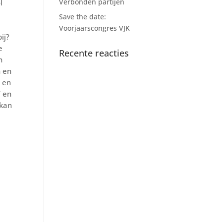
Verbonden partijen
l
Save the date:
Voorjaarscongres VJK
ij?
e
Recente reacties
n
n en
d en
’ en
 kan