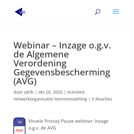
Webinar – Inzage o.g.v.
de Algemene
Verordening
Gegevensbescherming
(AVG)
door
vjklb
|
okt 26, 2020
|
Activiteit
netwerkorganisatie/ kennisinstelling
|
0 Reacties
Viruele Privcay Pauze webinar: Inzage
10
o.g.v. de AVG
nov