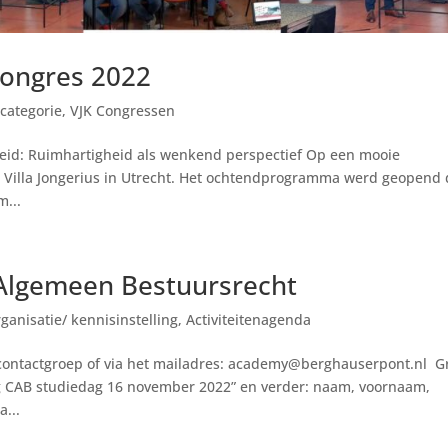
congres 2022
categorie
,
VJK Congressen
eid: Ruimhartigheid als wenkend perspectief Op een mooie
n Villa Jongerius in Utrecht. Het ochtendprogramma werd geopend
m...
Algemeen Bestuursrecht
rganisatie/ kennisinstelling
,
Activiteitenagenda
 contactgroep of via het mailadres: academy@berghauserpont.nl G
g CAB studiedag 16 november 2022” en verder: naam, voornaam,
a...