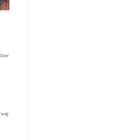
 door
raag