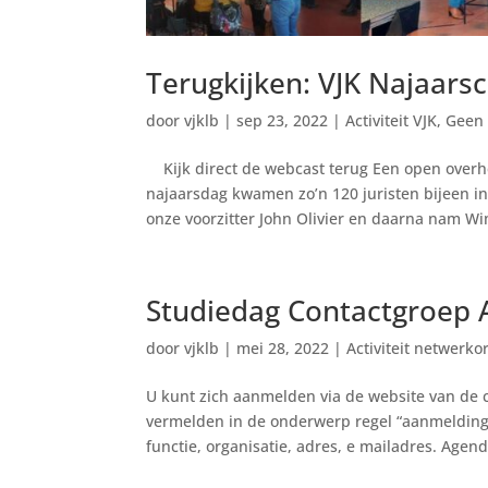
Terugkijken: VJK Najaars
door
vjklb
|
sep 23, 2022
|
Activiteit VJK
,
Geen 
Kijk direct de webcast terug Een open overh
najaarsdag kwamen zo’n 120 juristen bijeen i
onze voorzitter John Olivier en daarna nam Wi
Studiedag Contactgroep 
door
vjklb
|
mei 28, 2022
|
Activiteit netwerko
U kunt zich aanmelden via de website van de
vermelden in de onderwerp regel “aanmeldin
functie, organisatie, adres, e mailadres. Agend