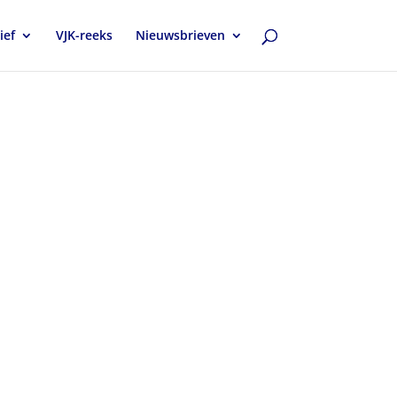
ief
VJK-reeks
Nieuwsbrieven