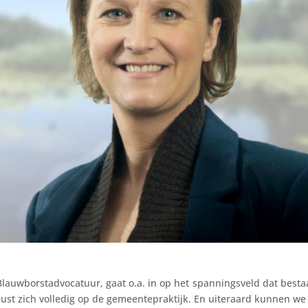
 Blauwborstadvocatuur, gaat o.a. in op het spanningsveld dat besta
focust zich volledig op de gemeentepraktijk. En uiteraard kunnen we