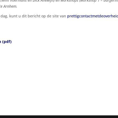
s (Wim Voermans en Dick Allewijn) en workshops (workshop 1 – burgerini
nte Arnhem.
ag, kunt u dit bericht op de site van
prettigcontactmetdeoverhei
 (pdf)