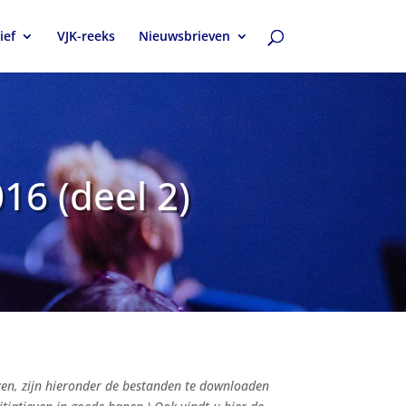
ief
VJK-reeks
Nieuwsbrieven
16 (deel 2)
ezen, zijn hieronder de bestanden te downloaden