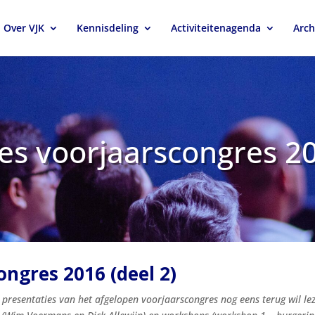
Over VJK
Kennisdeling
Activiteitenagenda
Arch
es voorjaarscongres 20
ongres 2016 (deel 2)
e presentaties van het afgelopen voorjaarscongres nog eens terug wil l