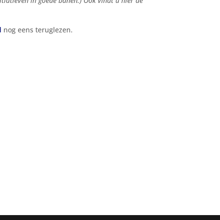
tiatieven in goede banen.) Ook vindt u hier de
d
nog eens teruglezen.