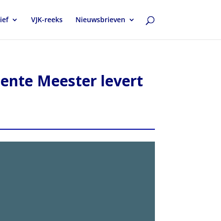
ief
VJK-reeks
Nieuwsbrieven
ente Meester levert