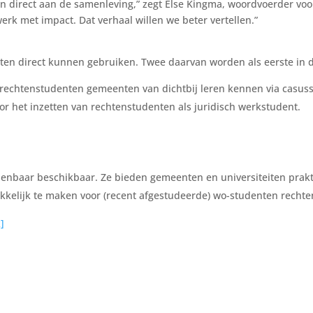
n direct aan de samenleving,” zegt Else Kingma, woordvoerder voo
 werk met impact. Dat verhaal willen we beter vertellen.”
ten direct kunnen gebruiken. Twee daarvan worden als eerste in d
ar rechtenstudenten gemeenten van dichtbij leren kennen via casu
voor het inzetten van rechtenstudenten als juridisch werkstudent.
penbaar beschikbaar. Ze bieden gemeenten en universiteiten prak
ekkelijk te maken voor (recent afgestudeerde) wo-studenten rechte
k]