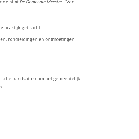
r de pilot
De Gemeente Meester
. “Van
e praktijk gebracht:
ssen, rondleidingen en ontmoetingen.
tische handvatten om het gemeentelijk
n.