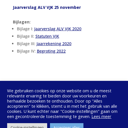
Jaarverslag ALV VJK 25 november
Bijlagen:
Bijlage I:
Jaarverslag ALV VJK 20
20
Bijlage II:
S
tatuten VJK
Bijlage III:
J
aarrekening 2020
Bijlage IV:
B
egroting 2022
We gebruiken cookies op onze website om u de meest
relevante ervaring te bieden door uw voorkeuren en
herhaalde bezoeken te onthouden. Door op "Alles
accepteren" te klikken, stemt u in met het gebruik van alle
cookies. U kunt echter naar "Cookie-instellingen" gaan om
Privacybeleid
Contact opnemen
een ​​gecontroleerde toestemming te geven.
Lees meer
© Vereniging Juridische Kwaliteitszorg Lokaal
Cookie-instellingen
Accepteer alles