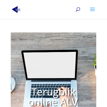
Terugblik
online ALV