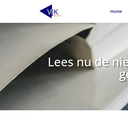
Home
Lees nu de ni
g