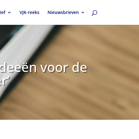
ief
VJK-reeks
Nieuwsbrieven
ideeën voor de
r’