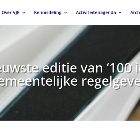
Over VJK
Kennisdeling
Activiteitenagenda
Arch
euwste editie van ‘100 
emeentelijke regelgeve