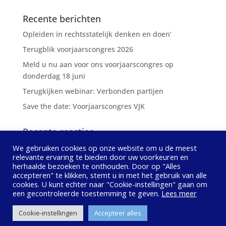
Recente berichten
Opleiden in rechtsstatelijk denken en doen’
Terugblik voorjaarscongres 2026
Meld u nu aan voor ons voorjaarscongres op
donderdag 18 juni
Terugkijken webinar: Verbonden partijen
Save the date: Voorjaarscongres VJK
Recente reacties
We gebruiken cookies op onze website om u de meest
relevante ervaring te bieden door uw voorkeuren en
herhaalde bezoeken te onthouden. Door op "Alles
accepteren" te klikken, stemt u in met het gebruik van alle
cookies. U kunt echter naar "Cookie-instellingen" gaan om
Privacybeleid
Contact opnemen
een ​​gecontroleerde toestemming te geven.
Lees meer
© Vereniging Juridische Kwaliteitszorg Lokaal
Cookie-instellingen
Accepteer alles
Bestuur, 2020 - 2024