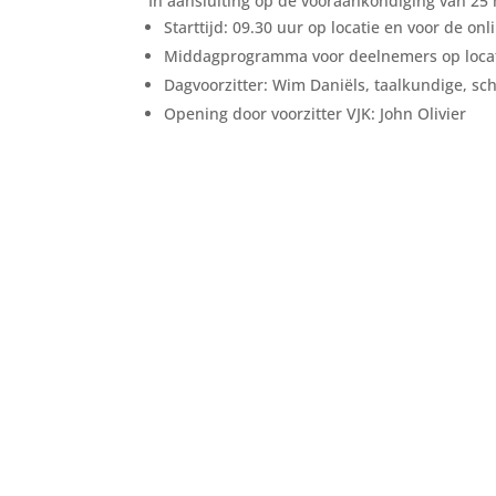
In aansluiting op de vooraankondiging van 25 
Starttijd: 09.30 uur op locatie en voor de o
Middagprogramma voor deelnemers op locatie,
Dagvoorzitter: Wim Daniëls, taalkundige, sch
Opening door voorzitter VJK: John Olivier