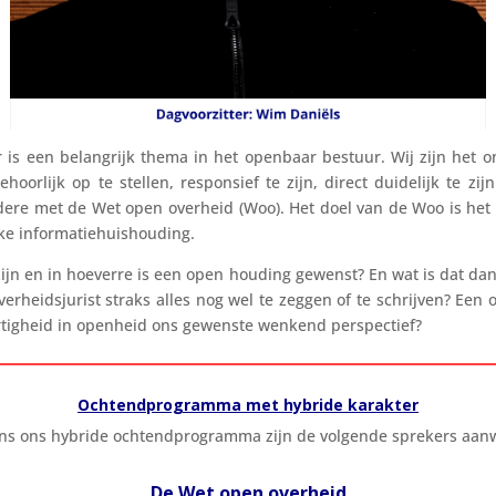
is een belangrijk thema in het openbaar bestuur. Wij zijn het o
oorlijk op te stellen, responsief te zijn, direct duidelijk te z
dere met de Wet open overheid (Woo). Het doel van de Woo is het
ke informatiehuishouding.
jn en in hoeverre is een open houding gewenst? En wat is dat dan,
 overheidsjurist straks alles nog wel te zeggen of te schrijven? E
hartigheid in openheid ons gewenste wenkend perspectief?
Ochtendprogramma met hybride karakter
ens ons hybride ochtendprogramma zijn de volgende sprekers aanw
De Wet open overheid