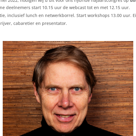
mei 2022, nodigen wij u uit voor ons hybride najaarscongres op
do
nline deelnemers start 10.15 uur de webcast tot en met 12.15 uur.
 inclusief lunch en netwerkborrel. Start workshops 13.00 uur. Ein
rijver, cabaretier en presentator.