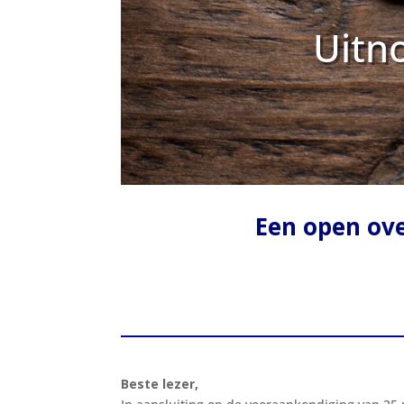
Uitn
Een open ov
Beste lezer,