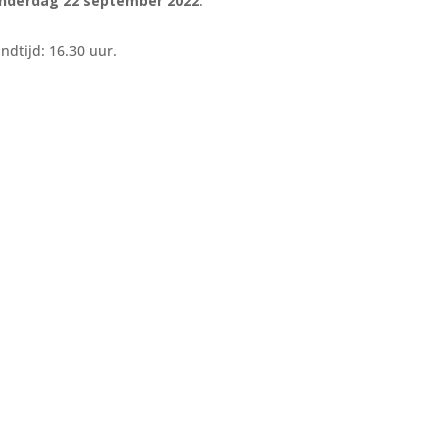
nderdag 22 september 2022
.
dtijd: 16.30 uur.