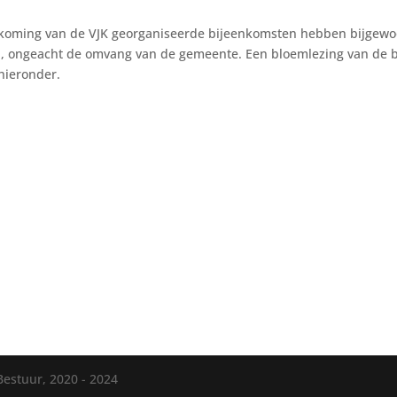
dkoming van de VJK georganiseerde bijeenkomsten hebben bijgew
l, ongeacht de omvang van de gemeente. Een bloemlezing van de 
 hieronder.
Bestuur, 2020 - 2024