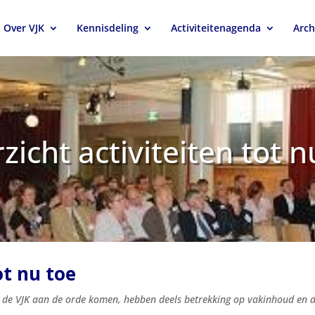
Over VJK
Kennisdeling
Activiteitenagenda
Arch
zicht activiteiten tot n
ot nu toe
 de VJK aan de orde komen, hebben deels betrekking op vakinhoud en de